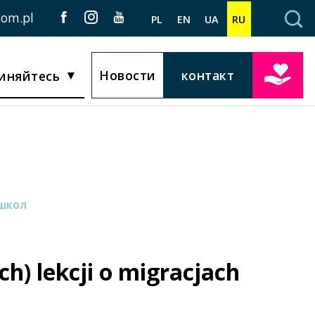
com.pl
PL
EN
UA
RU
Новости
контакт
иняйтесь
школ
ch) lekcji o migracjach