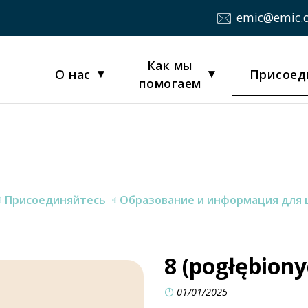
emic@emic.
Как мы
О нас
Присоед
помогаем
Присоединяйтесь
Образование и информация для 
8 (pogłębiony
01/01/2025