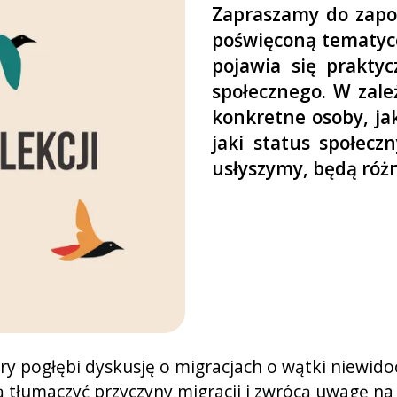
Zapraszamy do zapoz
poświęconą tematyce
pojawia się praktyc
społecznego. W zale
konkretne osoby, jak
jaki status społecz
usłyszymy, będą róż
ry pogłębi dyskusję o migracjach o wątki niewido
tłumaczyć przyczyny migracji i zwrócą uwagę na