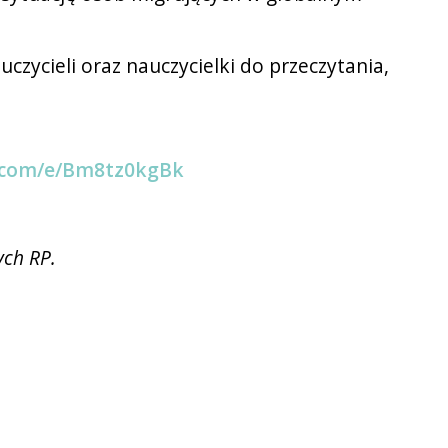
zycieli oraz nauczycielki do przeczytania,
ce.com/e/Bm8tz0kgBk
ych RP.