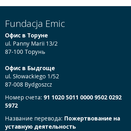
Fundacja Emic
Офис в Торуне
ul. Panny Marii 13/2
87-100 Торунь
Офис в Быдгоще
ul. Słowackiego 1/52
87-008 Bydgoszcz
Номер счета:
91 1020 5011 0000 9502 0292
5972
Название перевода:
Пожертвование на
уставную деятельность