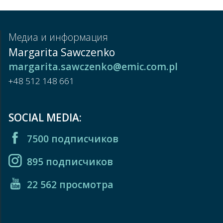
Медиа и информация
Margarita Sawczenko
margarita.sawczenko@emic.com.pl
+48 512 148 661
SOCIAL MEDIA:
7500 подписчиков
895 подписчиков
22 562 просмотра