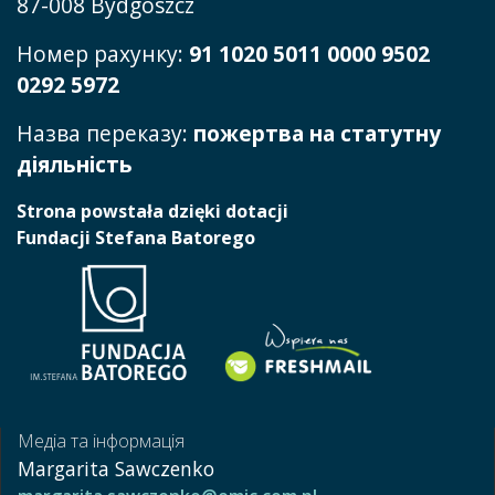
87-008 Bydgoszcz
Номер рахунку:
91 1020 5011 0000 9502
0292 5972
Назва переказу:
пожертва на статутну
діяльність
Strona powstała dzięki dotacji
Fundacji Stefana Batorego
Медіа та інформація
Margarita Sawczenko