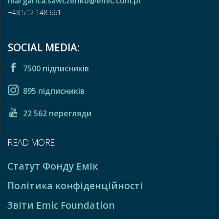
margarita.sawczenko@emic.com.pl
+48 512 148 661
SOCIAL MEDIA:
7500 підписників
895 підписників
22 562 перегляди
READ MORE
Статут Фонду Емік
Політика конфіденційності
Звіти Emic Foundation