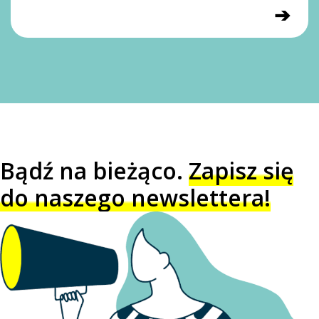
➔
Bądź na bieżąco.
Zapisz się
do naszego newslettera!