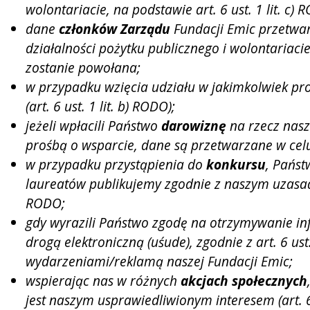
wolontariacie, na podstawie art. 6 ust. 1 lit. c) 
dane
członków Zarządu
Fundacji Emic przetwa
działalności pożytku publicznego i wolontariacie
zostanie powołana;
w przypadku wzięcia udziału w jakimkolwiek p
(art. 6 ust. 1 lit. b) RODO);
jeżeli wpłacili Państwo
darowiznę
na rzecz nasz
prośbą o wsparcie, dane są przetwarzane w celu
w przypadku przystąpienia do
konkursu
, Państ
laureatów publikujemy zgodnie z naszym uzasadn
RODO;
gdy wyrazili Państwo zgodę na otrzymywanie in
drogą elektroniczną (uśude), zgodnie z art. 6 u
wydarzeniami/reklamą naszej Fundacji Emic;
wspierając nas w różnych
akcjach społecznych
jest naszym usprawiedliwionym interesem (art. 6 