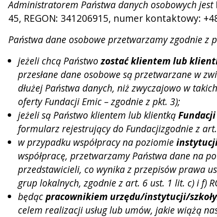
Administratorem Państwa danych osobowych jest
45, REGON: 341206915, numer kontaktowy: +48 
Państwa dane osobowe przetwarzamy zgodnie z p
jeżeli chcą Państwo
zostać klientem lub klien
przesłane dane osobowe są przetwarzane w związ
dłużej Państwa danych, niż zwyczajowo w takich 
oferty Fundacji Emic – zgodnie z pkt. 3);
jeżeli są Państwo klientem lub klientką
Fundacji
formularz rejestrujący do Fundacjizgodnie z art. 
w przypadku współpracy na poziomie
instytucj
współpracę, przetwarzamy Państwa dane na pods
przedstawicieli, co wynika z przepisów prawa u
grup lokalnych, zgodnie z art. 6 ust. 1 lit. c) i f)
będąc
pracownikiem urzędu/instytucji/szkoły
celem realizacji usług lub umów, jakie wiążą na