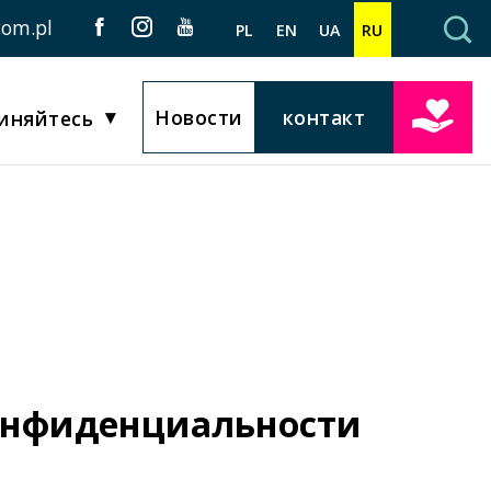
com.pl
PL
EN
UA
RU
Новости
контакт
иняйтесь
онфиденциальности