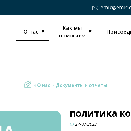
emic@emic.
Как мы
О нас
Присоед
помогаем
О нас
Документы и отчеты
политика к
27/07/2023