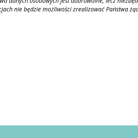
a danych osobowych jest dobrowolne, lecz niezbędn
cjach nie będzie możliwości zrealizować Państwa żą