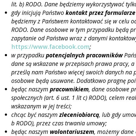
lit. b) RODO. Dane będziemy wykorzystywać tylk
gdy inicjują Państwo
kontakt przez formularze
będziemy z Państwem kontaktować się w celu odpo
RODO. Dane osobowe w tym przypadku będą prz
zapytanie od Państwa wraz z danymi kontaktowy
https://www.facebook.com
;
w przypadku
potencjalnych pracowników
Pańs
dane są wskazane w przepisach prawa pracy, a bę
prześlą nam Państwo więcej swoich danych na po
osobowe będą usuwane. Dodatkowo pragnę poin
będąc naszym
pracownikiem
, dane osobowe p
społecznych (art. 6 ust. 1 lit c) RODO), celem re
wskazanym w jej treści;
chcąc być naszym
zleceniobiorcą
, lub gdy umow
b RODO), przez czas trwania umowy;
będąc naszym
wolontariuszem
, możemy dane o