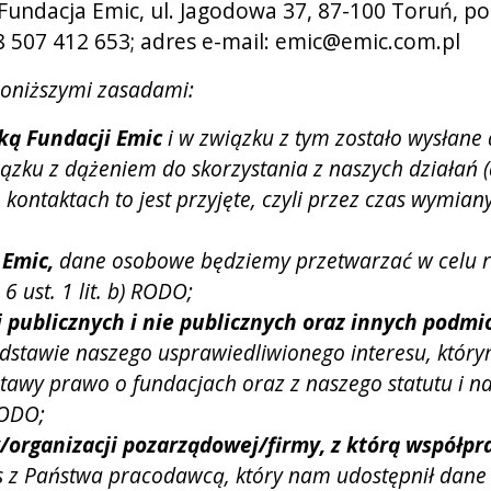
Fundacja Emic, ul. Jagodowa 37, 87-100 Toruń, po
507 412 653; adres e-mail: emic@emic.com.pl
oniższymi zasadami:
tką Fundacji Emic
i w związku z tym zostało wysłane
ku z dążeniem do skorzystania z naszych działań (ar
kontaktach to jest przyjęte, czyli przez czas wymian
 Emic,
dane osobowe będziemy przetwarzać w celu rea
6 ust. 1 lit. b) RODO;
i publicznych i nie publicznych oraz innych podm
tawie naszego usprawiedliwionego interesu, którym
stawy prawo o fundacjach oraz z naszego statutu i 
 RODO;
/organizacji pozarządowej/firmy, z którą współp
s z Państwa pracodawcą, który nam udostępnił dane s