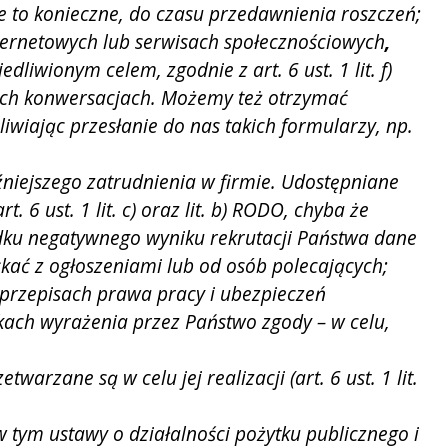
ie to konieczne, do czasu przedawnienia roszczeń;
ernetowych lub serwisach społecznościowych
,
iwionym celem, zgodnie z art. 6 ust. 1 lit. f)
ch konwersacjach. Możemy też otrzymać
wiając przesłanie do nas takich formularzy, np.
niejszego zatrudnienia w firmie. Udostępniane
 ust. 1 lit. c) oraz lit. b) RODO, chyba że
padku negatywnego wyniku rekrutacji Państwa dane
ć z ogłoszeniami lub od osób polecających;
rzepisach prawa pracy i ubezpieczeń
padkach wyrażenia przez Państwo zgody – w celu,
rzane są w celu jej realizacji (art. 6 ust. 1 lit.
tym ustawy o działalności pożytku publicznego i