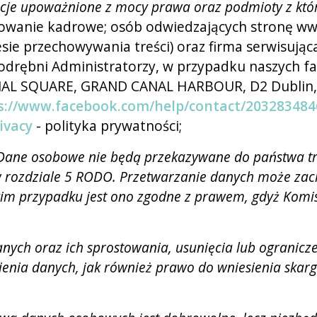
ucje upoważnione z mocy prawa oraz podmioty z kt
wanie kadrowe; osób odwiedzających stronę www 
esie przechowywania treści) oraz firma serwisują
odrębni Administratorzy, w przypadku naszych f
ANAL SQUARE, GRAND CANAL HARBOUR, D2 Dublin,
s://www.facebook.com/help/contact/20328348
ivacy
- polityka prywatności;
Dane osobowe nie będą przekazywane do państwa trz
w rozdziale 5 RODO. Przetwarzanie danych może zac
takim przypadku jest ono zgodne z prawem, gdyż Komi
ych oraz ich sprostowania, usunięcia lub ogranicze
enia danych, jak również prawo do wniesienia skarg