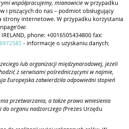
órymi współpracujemy, mianowicie
w przypadku
i piszących do nas – podmiot obsługujący
ca strony internetowe. W przypadku korzystania
anpage’ów:
 IRELAND, phone: +0016505434800 fax:
46972583
- informacje o uzyskaniu danych;
eciego lub organizacji międzynarodowej, jeżeli
hodzić z serwisami pośredniczącymi w najmie,
sja Europejska zatwierdziła odpowiedni stopień
nia przetwarzania, a także prawo wniesienia
i do organu nadzorczego (
Prezes Urzędu