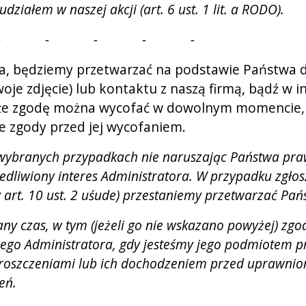
iałem w naszej akcji (art. 6 ust. 1 lit. a RODO).
- - - - -
będziemy przetwarzać na podstawie Państwa dobro
swoje zdjęcie) lub kontaktu z naszą firmą, bądź 
 że zgodę można wycofać w dowolnym momencie, a
 zgody przed jej wycofaniem.
 w wybranych przypadkach nie naruszając Państwa p
edliwiony interes Administratora. W przypadku zgłos
art. 10 ust. 2 uśude) przestaniemy przetwarzać Pań
 czas, w tym (jeżeli go nie wskazano powyżej) z
go Administratora, gdy jesteśmy jego podmiotem p
szczeniami lub ich dochodzeniem przed uprawnionymi
eń.