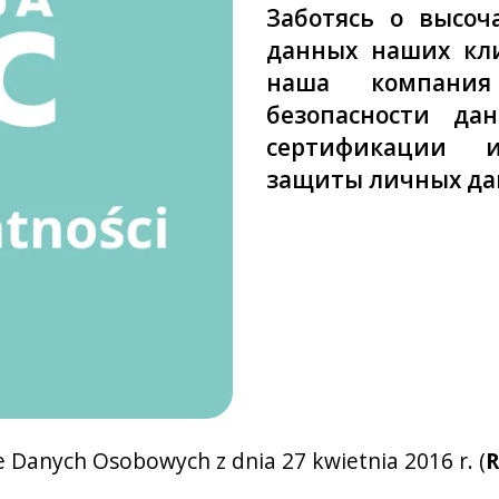
Заботясь о высоч
данных наших кли
наша компания
безопасности да
сертификации и
защиты личных да
Danych Osobowych z dnia 27 kwietnia 2016 r. (