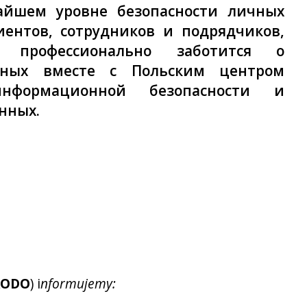
айшем уровне безопасности личных
ентов, сотрудников и подрядчиков,
 профессионально заботится о
нных вместе с Польским центром
нформационной безопасности и
нных.
RODO
) i
nformujemy: