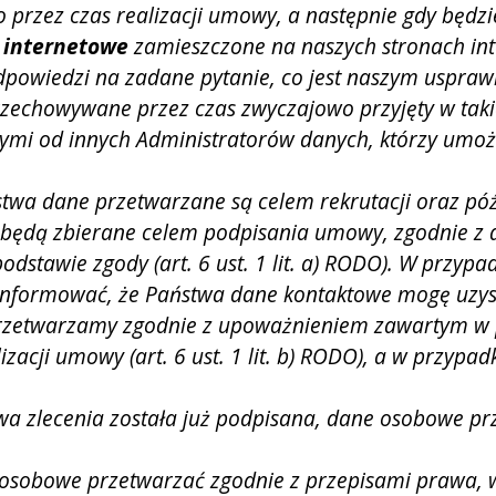
o przez czas realizacji umowy, a następnie gdy będz
 internetowe
zamieszczone na naszych stronach int
wiedzi na zadane pytanie, co jest naszym usprawiedl
echowywane przez czas zwyczajowo przyjęty w taki
mi od innych Administratorów danych, którzy umożli
twa dane przetwarzane są celem rekrutacji oraz póź
dą zbierane celem podpisania umowy, zgodnie z art. 6
dstawie zgody (art. 6 ust. 1 lit. a) RODO). W przy
formować, że Państwa dane kontaktowe mogę uzyska
rzetwarzamy zgodnie z upoważnieniem zawartym w p
alizacji umowy (art. 6 ust. 1 lit. b) RODO), a w przy
a zlecenia została już podpisana, dane osobowe przetwa
sobowe przetwarzać zgodnie z przepisami prawa, w 