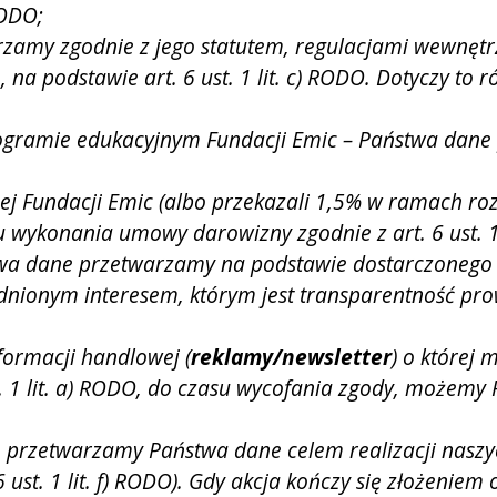
RODO;
rzamy zgodnie z jego statutem, regulacjami wewnęt
, na podstawie art. 6 ust. 1 lit. c) RODO. Dotyczy to 
rogramie edukacyjnym Fundacji Emic – Państwa dane
ej Fundacji Emic (albo przekazali 1,5% w ramach roz
 wykonania umowy darowizny zgodnie z art. 6 ust. 1
wa dane przetwarzamy na podstawie dostarczonego regu
ionym interesem, którym jest transparentność prowadz
formacji handlowej (
reklamy/newsletter
) o której 
st. 1 lit. a) RODO, do czasu wycofania zgody, możem
, przetwarzamy Państwa dane celem realizacji naszych
ust. 1 lit. f) RODO). Gdy akcja kończy się złożeniem