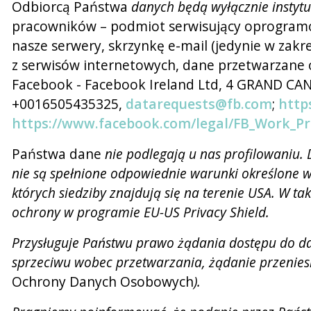
Odbiorcą Państwa
danych będą wyłącznie instyt
pracowników – podmiot serwisujący oprogramo
nasze serwery, skrzynkę e-mail (jedynie w zakr
z serwisów internetowych, dane przetwarzane 
Facebook - Facebook Ireland Ltd, 4 GRAND C
+0016505435325,
datarequests@fb.com
;
http
https://www.facebook.com/legal/FB_Work_Pr
Państwa dane
nie podlegają u nas profilowaniu.
nie są spełnione odpowiednie warunki określone 
których siedziby znajdują się na terenie USA. W 
ochrony w programie EU-US Privacy Shield.
Przysługuje Państwu prawo żądania dostępu do dan
sprzeciwu wobec przetwarzania, żądanie przeniesi
Ochrony Danych Osobowych
)
.