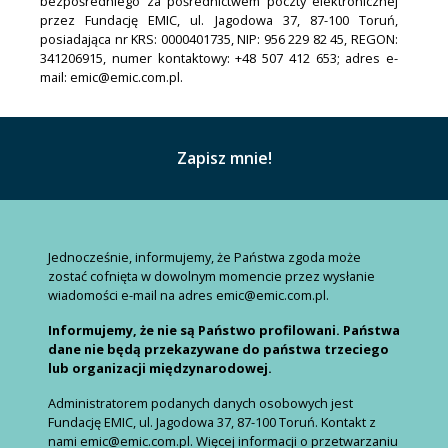
bezpośredniego za pośrednictwem poczty elektronicznej
przez Fundację EMIC, ul. Jagodowa 37, 87-100 Toruń,
posiadająca nr KRS: 0000401735, NIP: 956 229 82 45, REGON:
341206915, numer kontaktowy: +48 507 412 653; adres e-
mail: emic@emic.com.pl.
Jednocześnie, informujemy, że Państwa zgoda może
zostać cofnięta w dowolnym momencie przez wysłanie
wiadomości e-mail na adres emic@emic.com.pl.
Informujemy, że nie są Państwo profilowani. Państwa
dane nie będą przekazywane do państwa trzeciego
lub organizacji międzynarodowej.
Administratorem podanych danych osobowych jest
Fundację EMIC, ul. Jagodowa 37, 87-100 Toruń. Kontakt z
nami emic@emic.com.pl. Więcej informacji o przetwarzaniu