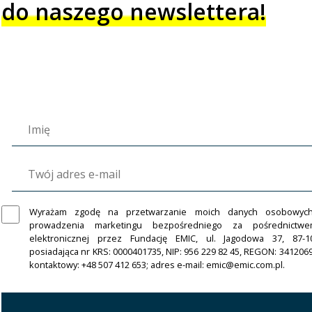
do naszego newslettera!
Wyrażam zgodę na przetwarzanie moich danych osobowyc
prowadzenia marketingu bezpośredniego za pośrednictw
elektronicznej przez Fundację EMIC, ul. Jagodowa 37, 87-1
posiadająca nr KRS: 0000401735, NIP: 956 229 82 45, REGON: 341206
kontaktowy: +48 507 412 653; adres e-mail: emic@emic.com.pl.