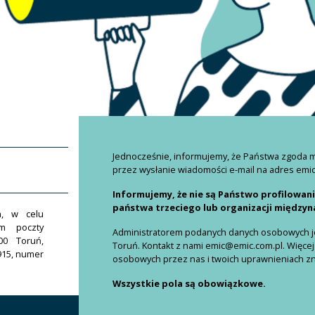
Jednocześnie, informujemy, że Państwa zgoda
przez wysłanie wiadomości e-mail na adres emi
Informujemy, że nie są Państwo profilowan
państwa trzeciego lub organizacji między
h, w celu
em poczty
Administratorem podanych danych osobowych jes
00 Toruń,
Toruń. Kontakt z nami emic@emic.com.pl. Więcej
915, numer
osobowych przez nas i twoich uprawnieniach znaj
Wszystkie pola są obowiązkowe.