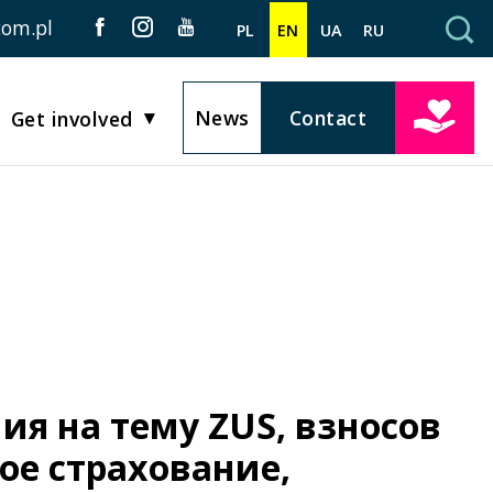
com.pl
PL
EN
UA
RU
News
Contact
Get involved
ия на тему ZUS, взносов
ое страхование,