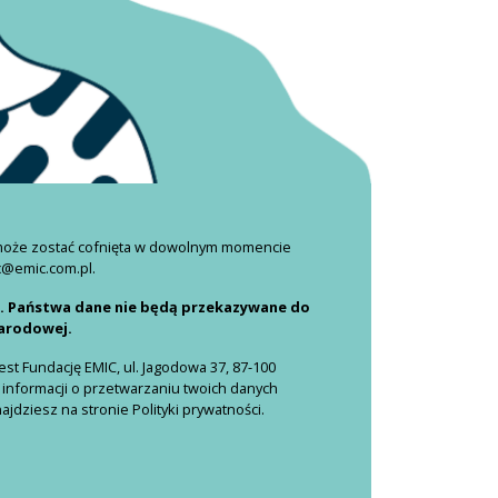
 może zostać cofnięta w dowolnym momencie
c@emic.com.pl.
i. Państwa dane nie będą przekazywane do
narodowej.
t Fundację EMIC, ul. Jagodowa 37, 87-100
 informacji o przetwarzaniu twoich danych
dziesz na stronie Polityki prywatności.