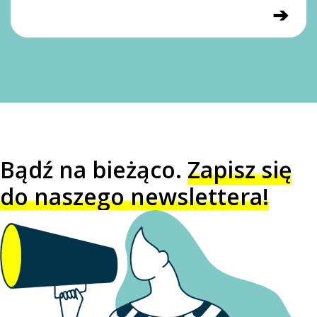
➔
Bądź na bieżąco.
Zapisz się
do naszego newslettera!