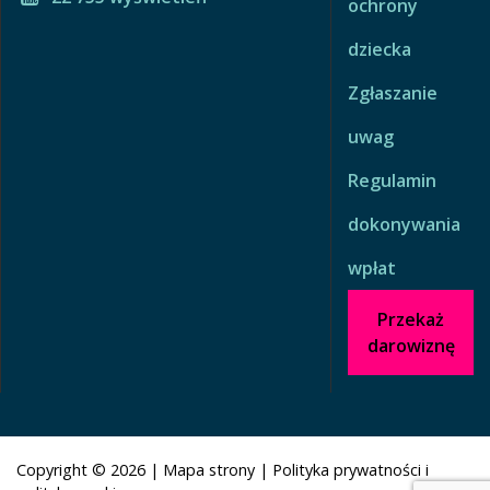
ochrony
dziecka
Zgłaszanie
uwag
Regulamin
dokonywania
wpłat
Przekaż
darowiznę
Copyright © 2026
|
Mapa strony
|
Polityka prywatności i