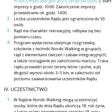
https://maps.app.goo.gl/ZtCJqVqJF4WSpjMj7
). Start
imprezy o godz. 10:00. Zakończenie imprezy
przewidziane ok. godz. 14:00.
Liczba uczestników Rajdu jest ograniczona do 50
osób.
Rajd ma charakter rekreacyjny, odbywa się bez
pomiaru czasu.
Program wydarzenia obejmuje rozgrzewkę,
szkolenie z techniki Nordic Walking w grupach,
rajd z elementami ćwiczeń i zabaw integracyjnych,
a także rozciąganie po zakończeniu marszu. Trasa
rajdu prowadzi przez tereny leśne i polne, a jej
długość wynosi około 3–5 km, w zależności od
poziomu zaawansowania uczestników Rajdu.
IV. UCZESTNICTWO
W Rajdzie Nordic Walking mogą uczestniczyć
osoby, które do dnia Rajdu ukończą 18. rok życia,
a także osoby niepełnoletnie (poniżej 18. roku