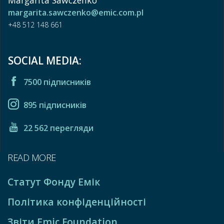
margarita.sawczenko@emic.com.pl
+48 512 148 661
SOCIAL MEDIA:
7500 підписників
895 підписників
22 562 перегляди
READ MORE
Статут Фонду Емік
Політика конфіденційності
Звіти Emic Foundation