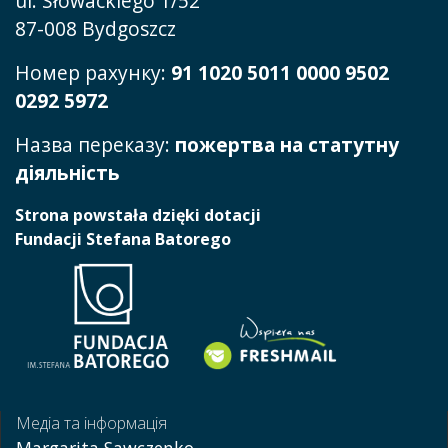
ul. Słowackiego 1/52
87-008 Bydgoszcz
Номер рахунку:
91 1020 5011 0000 9502
0292 5972
Назва переказу:
пожертва на статутну
діяльність
Strona powstała dzięki dotacji
Fundacji Stefana Batorego
Медіа та інформація
Margarita Sawczenko